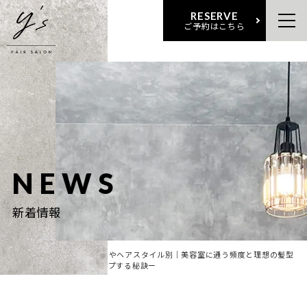
RESERVE
ご予約はこちら
NEWS
新着情報
ホー
新着
ー長さやヘアスタイル別｜美容室に通う頻度と理想の髪型
ム
情報
をキープする秘訣ー